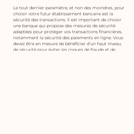
Le tout dernier paramètre, et non des moindres, pour
choisir votre futur établissement bancaire est la
sécurité des transactions. Il est important de choisir
une banque qui propose des mesures de sécurité
adaptées pour protéger vos transactions financières,
notamment la sécurité des paiements en ligne. Vous
devez être en mesure de bénéficier d’un haut niveau
de sécurité pour éviter les risques de fraude et de
piratage.
En conclusion, il est important de prendre en compte
différents critères pour choisir la banque la plus
adaptée à votre situation d’auto-entrepreneur. Les
frais bancaires, les services bancaires proposés, la
qualité et la disponibilité du service client, ainsi que la
sécurité des transactions sont autant de critères à
considérer pour trouver la banque la plus adaptée à
vos besoins. En suivant ces critères, vous pourrez
Top 5 des meilleurs revendeurs de
optimiser votre gestion budgétaire et votre activité
produits Brady en 2026
professionnelle.
En 2026, le marché de l'identification
D’autres articles susceptibles de vous intéresser :
industrielle et de la